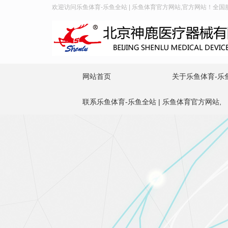
欢迎访问乐鱼体育-乐鱼全站 | 乐鱼体育官方网站,官方网站！全国服务热
网站首页
关于乐鱼体育-乐鱼
联系乐鱼体育-乐鱼全站 | 乐鱼体育官方网站,