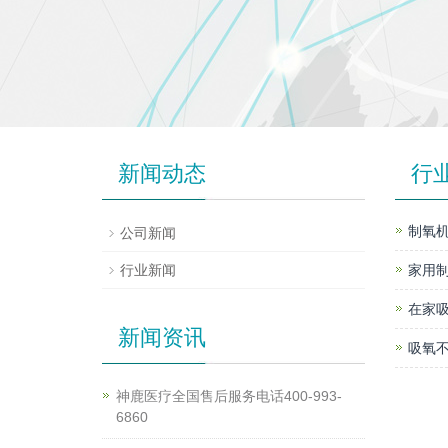
新闻动态
行
制氧机
公司新闻
行业新闻
家用
在家
新闻资讯
吸氧不
神鹿医疗全国售后服务电话400-993-
6860