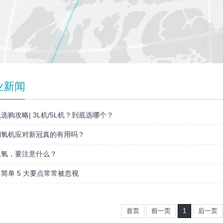
业新闻
选购攻略| 3L机/5L机？到底选哪个？
制氧机应对新冠真的有用吗？
吸氧，要注意什么？
简单 5 大要点常常被忽视
首页
前一页
1
后一页