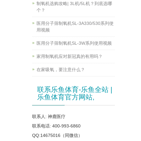
制氧机选购攻略| 3L机/5L机？到底选哪
个？
医用分子筛制氧机SL-3A330/530系列使
用视频
医用分子筛制氧机SL-3W系列使用视频
家用制氧机应对新冠真的有用吗？
在家吸氧，要注意什么？
联系乐鱼体育-乐鱼全站 |
乐鱼体育官方网站,
联系人: 神鹿医疗
联系电话: 400-993-6860
QQ:14675016（同微信）