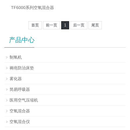
TF6000系列空氧混合器
首页
前一页
1
后一页
尾页
产品中心
制氧机
褥疮防治床垫
雾化器
简易呼吸器
医用空气压缩机
空氧混合器
空氧混合仪