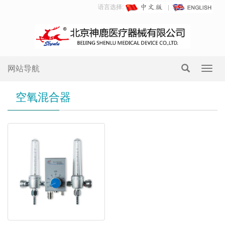
语言选择:
网站导航
Toggl
navig
空氧混合器