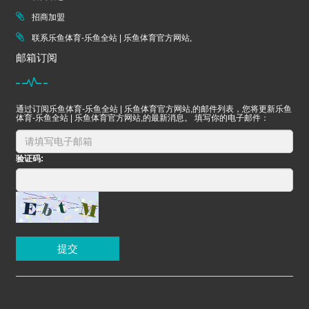
招商加盟
联系乐鱼体育-乐鱼全站 | 乐鱼体育官方网站,
邮箱订阅
通过订阅乐鱼体育-乐鱼全站 | 乐鱼体育官方网站,的邮件列表，您将更新乐鱼
体育-乐鱼全站 | 乐鱼体育官方网站,的最新消息。 填写你的电子邮件：
验证码:
提交