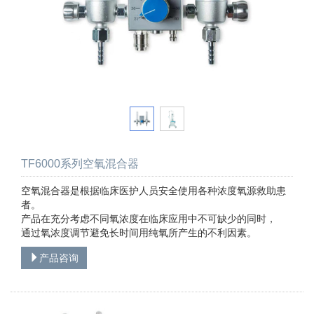
TF6000系列空氧混合器
空氧混合器是根据临床医护人员安全使用各种浓度氧源救助患
者。
产品在充分考虑不同氧浓度在临床应用中不可缺少的同时，
通过氧浓度调节避免长时间用纯氧所产生的不利因素。
产品咨询