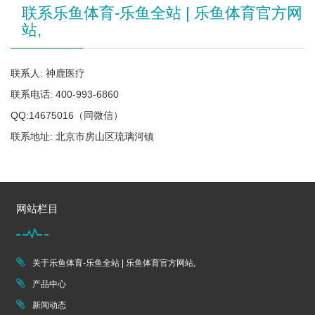
联系乐鱼体育-乐鱼全站 | 乐鱼体育官方网
站,
联系人: 神鹿医疗
联系电话: 400-993-6860
QQ:14675016（同微信）
联系地址: 北京市房山区琉璃河镇
网站栏目
关于乐鱼体育-乐鱼全站 | 乐鱼体育官方网站,
产品中心
新闻动态