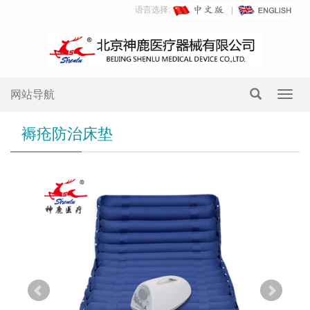
语言选择:
网站导航
Toggl
navig
褥疮防治床垫