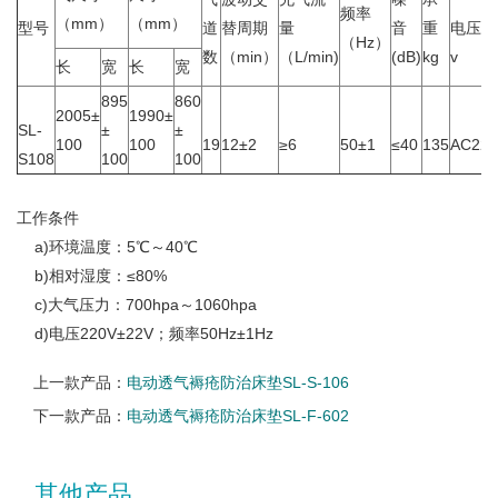
频率
（mm）
（mm）
型号
道
替周期
量
音
重
电压
（Hz）
数
（min）
（L/min)
(dB)
kg
v
长
宽
长
宽
895
860
2005±
1990±
SL-
±
±
100
100
19
12±2
≥6
50±1
≤40
135
AC220
S108
100
100
工作条件
a)环境温度：5℃～40℃
b)相对湿度：≤80%
c)大气压力：700hpa～1060hpa
d)电压220V±22V；频率50Hz±1Hz
上一款产品：
电动透气褥疮防治床垫SL-S-106
下一款产品：
电动透气褥疮防治床垫SL-F-602
其他产品