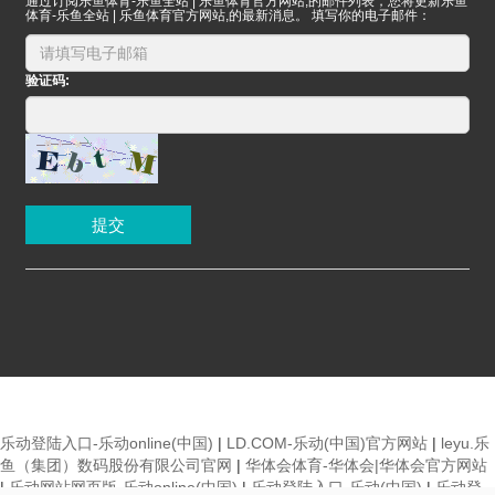
通过订阅乐鱼体育-乐鱼全站 | 乐鱼体育官方网站,的邮件列表，您将更新乐鱼
体育-乐鱼全站 | 乐鱼体育官方网站,的最新消息。 填写你的电子邮件：
验证码:
提交
乐动登陆入口-乐动online(中国)
|
LD.COM-乐动(中国)官方网站
|
leyu.乐
鱼（集团）数码股份有限公司官网
|
华体会体育-华体会|华体会官方网站
|
乐动网站网页版-乐动online(中国)
|
乐动登陆入口-乐动(中国)
|
乐动登