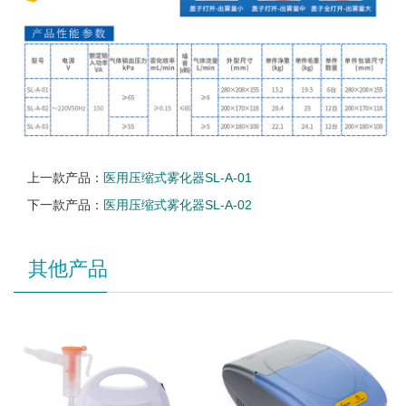
上一款产品：
医用压缩式雾化器SL-A-01
下一款产品：
医用压缩式雾化器SL-A-02
其他产品