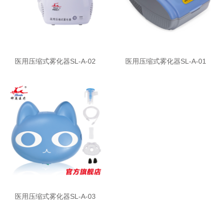
医用压缩式雾化器SL-A-02
医用压缩式雾化器SL-A-01
医用压缩式雾化器SL-A-03