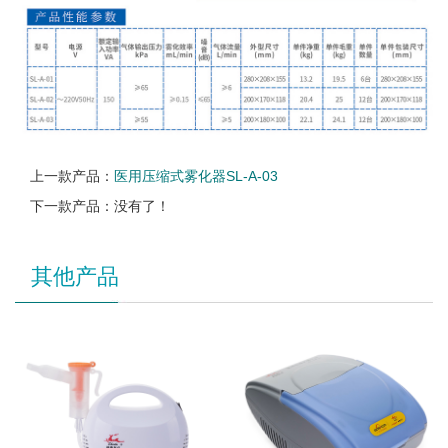
上一款产品：
医用压缩式雾化器SL-A-03
下一款产品：没有了！
其他产品