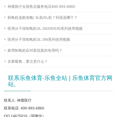
神鹿医疗全国售后服务电话400-993-6860
制氧机选购攻略| 3L机/5L机？到底选哪个？
医用分子筛制氧机SL-3A330/530系列使用视频
医用分子筛制氧机SL-3W系列使用视频
家用制氧机应对新冠真的有用吗？
在家吸氧，要注意什么？
联系乐鱼体育-乐鱼全站 | 乐鱼体育官方网
站,
联系人: 神鹿医疗
联系电话: 400-993-6860
QQ:14675016（同微信）