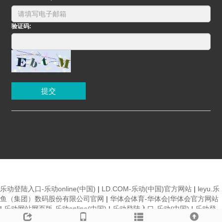
验证码:
提交
乐动登陆入口-乐动online(中国)
|
LD.COM-乐动(中国)官方网站
|
leyu.乐
鱼（集团）数码股份有限公司官网
|
华体会体育-华体会|华体会官方网站
|
乐动网站网页版-乐动online(中国)
|
乐动登陆入口-乐动(中国)
|
乐动登
陆入口-乐动(中国)
|
乐动体育-乐动全站 | 乐动体育官方网站
|
乐动手机