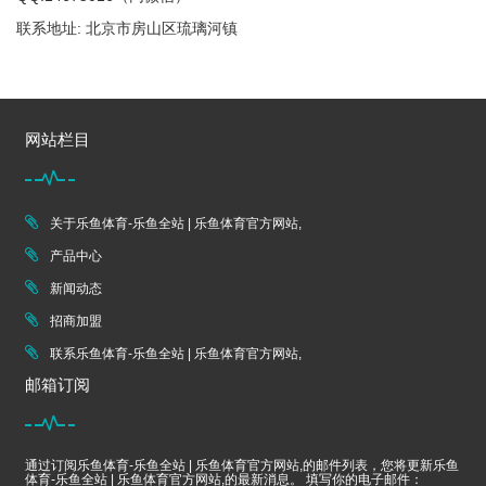
联系地址: 北京市房山区琉璃河镇
网站栏目
关于乐鱼体育-乐鱼全站 | 乐鱼体育官方网站,
产品中心
新闻动态
招商加盟
联系乐鱼体育-乐鱼全站 | 乐鱼体育官方网站,
邮箱订阅
通过订阅乐鱼体育-乐鱼全站 | 乐鱼体育官方网站,的邮件列表，您将更新乐鱼
体育-乐鱼全站 | 乐鱼体育官方网站,的最新消息。 填写你的电子邮件：