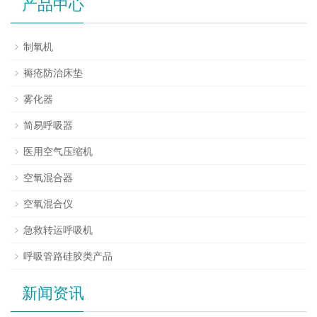
产品中心
制氧机
褥疮防治床垫
雾化器
简易呼吸器
医用空气压缩机
空氧混合器
空氧混合仪
急救转运呼吸机
呼吸管路硅胶类产品
新闻资讯